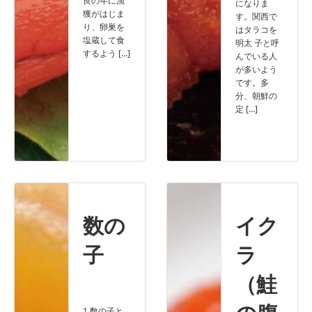
良の年に漁
になりま
獲がはじま
す。関西で
り、卵巣を
はタラコを
塩蔵して食
明太 子と呼
するよう […]
んでいる人
が多いよう
です。多
分、朝鮮の
定 […]
Read more
Read more
数の
イク
子
ラ
（鮭
1.数の子と