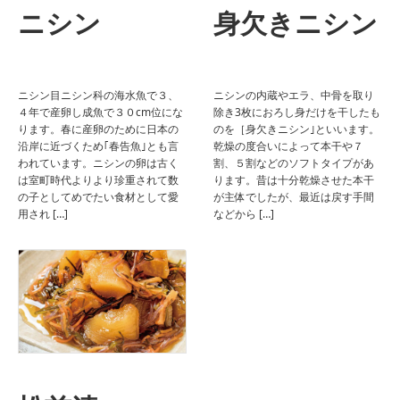
ニシン
身欠きニシン
ニシン目ニシン科の海水魚で３、
ニシンの内蔵やエラ、中骨を取り
４年で産卵し成魚で３０cm位にな
除き3枚におろし身だけを干したも
ります。春に産卵のために日本の
のを［身欠きニシン｣といいます。
沿岸に近づくため｢春告魚｣とも言
乾燥の度合いによって本干や７
われています。ニシンの卵は古く
割、５割などのソフトタイプがあ
は室町時代よりより珍重されて数
ります。昔は十分乾燥させた本干
の子としてめでたい食材として愛
が主体でしたが、最近は戻す手間
用され […]
などから […]