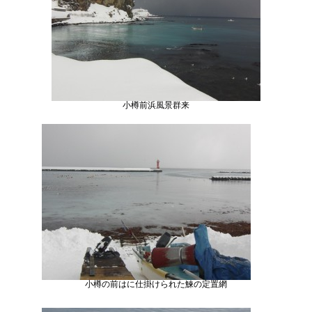
小樽前浜風景群来
小樽の前はに仕掛けられた鰊の定置網