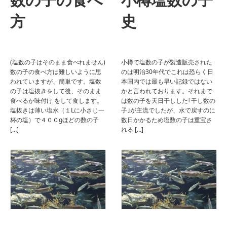
方
史
(塩数の子はそのまま食べれません)
小樽で塩数の子が製造販売された
数の子の食べ方は難しいように思
のは明治30年代でこれは恐らく日
われていますが、簡単です。塩数
本国内では最も早い記録ではない
の子は塩抜きをして後、そのまま
かと言われております。それまで
食べるか味付け をして食します。
は数の子を天日干しした｢干し数の
塩抜きは薄い塩水（１Lに小さじ一
子｣が主流でしたが、水で戻すのに
杯の塩）で４００gほどの数の子
数日かかるため塩数の子は重宝さ
[…]
れる […]