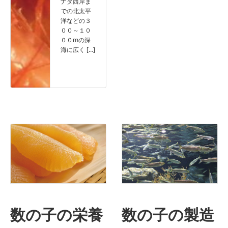
ナダ西岸ま
での北太平
洋などの３
００～１０
００mの深
海に広く […]
Read more
数の子の栄養
数の子の製造