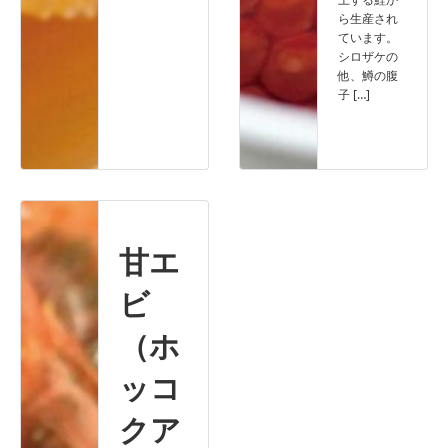
ら生産され
ています。
シロザケの
他、鱒の腹
子 […]
Read more
Read more
甘エ
ビ
（ホ
ッコ
クア