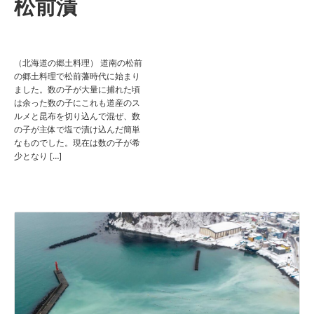
松前漬
（北海道の郷土料理） 道南の松前
の郷土料理で松前藩時代に始まり
ました。数の子が大量に捕れた頃
は余った数の子にこれも道産のス
ルメと昆布を切り込んで混ぜ、数
の子が主体で塩で漬け込んだ簡単
なものでした。現在は数の子が希
少となり […]