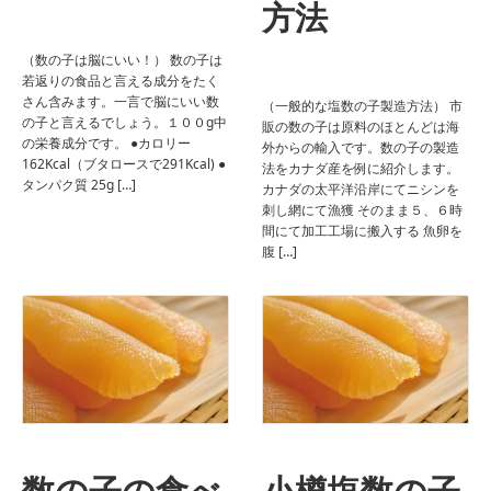
方法
（数の子は脳にいい！） 数の子は
若返りの食品と言える成分をたく
さん含みます。一言で脳にいい数
（一般的な塩数の子製造方法） 市
の子と言えるでしょう。１００g中
販の数の子は原料のほとんどは海
の栄養成分です。 ●カロリー
外からの輸入です。数の子の製造
162Kcal（ブタロースで291Kcal) ●
法をカナダ産を例に紹介します。
タンパク質 25g […]
カナダの太平洋沿岸にてニシンを
刺し網にて漁獲 そのまま５、６時
間にて加工工場に搬入する 魚卵を
腹 […]
数の子の食べ
小樽塩数の子