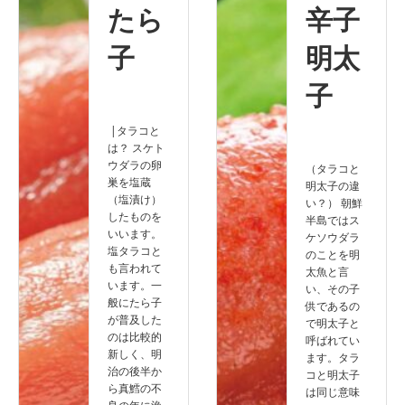
たら
辛子
子
明太
子
|タラコと
は？ スケト
ウダラの卵
（タラコと
巣を塩蔵
明太子の違
（塩漬け）
い？） 朝鮮
したものを
半島ではス
いいます。
ケソウダラ
塩タラコと
のことを明
も言われて
太魚と言
います。一
い、その子
般にたら子
供であるの
が普及した
で明太子と
のは比較的
呼ばれてい
新しく、明
ます。タラ
治の後半か
コと明太子
ら真鱈の不
は同じ意味