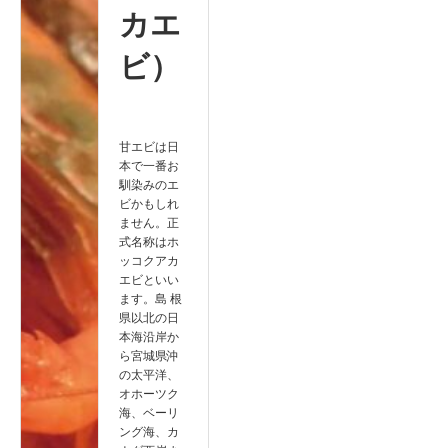
カエ
ビ）
甘エビは日
本で一番お
馴染みのエ
ビかもしれ
ません。正
式名称はホ
ッコクアカ
エビといい
ます。島 根
県以北の日
本海沿岸か
ら宮城県沖
の太平洋、
オホーツク
海、ベーリ
ング海、カ