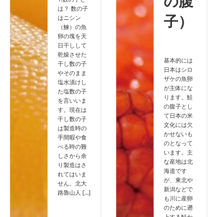
の腹
は？ 数の子
子）
はニシン
（鰊）の魚
卵の塊を天
日干しして
乾燥させた
基本的には
干し数の子
日本はシロ
やそのまま
ザケの魚卵
塩水漬けし
が主体にな
た塩数の子
ります。鮭
を言いいま
の腹子とし
す。現在は
て日本の米
干し数の子
文化には欠
は製造時の
かせないも
手間暇や食
のとなって
べる時の難
います。主
しさから余
な産地は北
り製造はさ
海道です
れてはいま
が、東北や
せん。北大
新潟などで
路魯山人 […]
も川に産卵
のために遡
上する鮭か