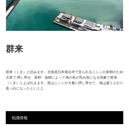
群来
群来（くき）と読みます。北海道日本海沿岸で見られるニシンが産卵のため
大群で 押し寄せ、産卵・放精によって海の色が乳白色になる現象で群来
（くき）とよばれまます。昔はニシンが大量に押し寄せて、海は盛り上がり
真っ白になったとい […]
知識情報