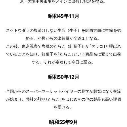
京・大阪中央市場をメインに出荷し好評を得る。
昭和45年11月
スケトウダラの塩漬けしない生卵（生子）を関西方面に空輸を始
める。小樽からの出荷量が全道１となる。
この後、東京視察で塩蔵のたらこ（紅葉子）が｢タラコ｣と呼ばれ
ていることを知り、紅葉子を｢たらこ｣という商品名に変えて出荷
する。それが定着して今日に至る。
昭和50年12月
全国からのスーパーマーケットバイヤーの見学が頻繁になり交流
が始まり、弊社の｢釣りたらこ｣をはじめその他の製品も高い評価
を受ける。
昭和55年9月