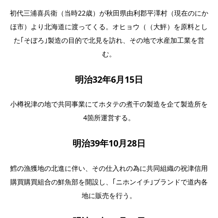
初代三浦喜兵衛（当時22歳）が秋田県由利郡平澤村（現在のにか
ほ市）より北海道に渡ってくる。オヒョウ（（大鮃）を原料とし
た｢そぼろ｣製造の目的で北見を訪れ、その地で水産加工業を営
む。
明治32年6月15日
小樽祝津の地で共同事業にてホタテの煮干の製造を企て製造所を
4箇所運営する。
明治39年10月28日
鱈の漁獲地の北進に伴い、その仕入れの為に共同組織の祝津信用
購買購買組合の鮮魚部を開設し、｢ニホンイチ｣ブランドで道内各
地に販売を行う。