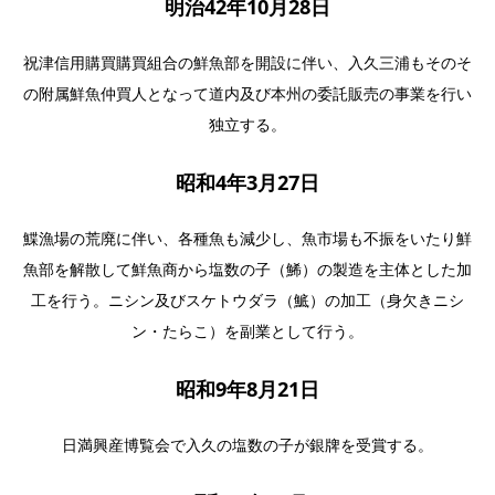
明治42年10月28日
祝津信用購買購買組合の鮮魚部を開設に伴い、入久三浦もそのそ
の附属鮮魚仲買人となって道内及び本州の委託販売の事業を行い
独立する。
昭和4年3月27日
鰈漁場の荒廃に伴い、各種魚も減少し、魚市場も不振をいたり鮮
魚部を解散して鮮魚商から塩数の子（鯑）の製造を主体とした加
工を行う。ニシン及びスケトウダラ（鯳）の加工（身欠きニシ
ン・たらこ）を副業として行う。
昭和9年8月21日
日満興産博覧会で入久の塩数の子が銀牌を受賞する。